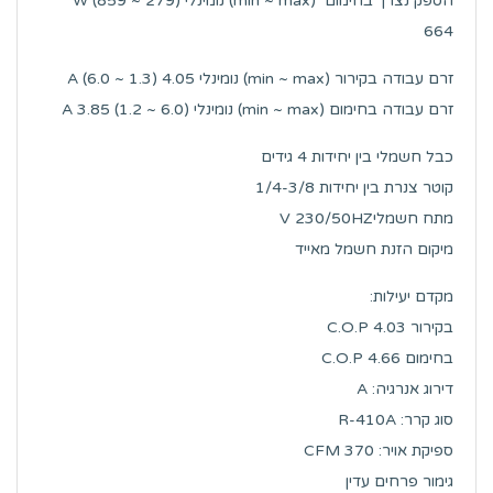
הספק נצרך בחימום (min ~ max) נומינלי W (859 ~ 279)
664
זרם עבודה בקירור (min ~ max) נומינלי A (6.0 ~ 1.3) 4.05
זרם עבודה בחימום (min ~ max) נומינלי (6.0 ~ 1.2) 3.85 A
כבל חשמלי בין יחידות 4 גידים
קוטר צנרת בין יחידות 1/4-3/8
מתח חשמליV 230/50HZ
מיקום הזנת חשמל מאייד
מקדם יעילות:
בקירור C.O.P 4.03
בחימום C.O.P 4.66
דירוג אנרגיה: A
סוג קרר: R-410A
ספיקת אויר: CFM 370
גימור פרחים עדין