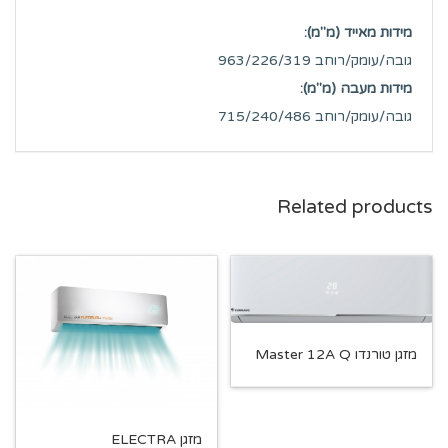
מידות מאייד (מ"מ):
גובה/עומק/רוחב 963/226/319
מידות מעבה (מ"מ):
גובה/עומק/רוחב 715/240/486
Related products
מזגן טורנדו Master 12A Q
מזגן ELECTRA