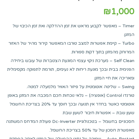
₪
1,000
Timer – מאפשר לקבוע מראש את זמן ההדלקה ואת זמן הכיבוי של
המזגן.
Turbo – קיימת אפשרות למצב טורבו המאפשר קירור מהיר של האזור
המרוחק מהמזגן בתוך דקות ספורות.
Self Clean – מערכת ניקוי עצמי המונעת הצטברות של עובש ביחידה
הפנימית בבית ובכך מונעת ריחות לא נעימים, תורמת לתפוקה מקסימלית
ומאריכה את חיי המזגן.
Swing – שליטה אוטומטית על פיזור האוויר מלמעלה למטה.
טורנדו Control (אופציה) – גלאי נוכחות חכם המכבה את המזגן באופן
אוטומטי כאשר בחדר אין תנועה ובכך חוסך עד 20% בצריכת החשמל
שעון שבת – אפשרות חיבור לשעון שבת
חסכוניים בחשמל – בטכנולוגיית Dc-Inverter פעולת המדחס המשתנה
מאפשרת חסכון של עד 50% בצריכת החשמל.
Auto-Restart – שמירה על נתוני ההפעלה של המזגן לאחר הפסקת