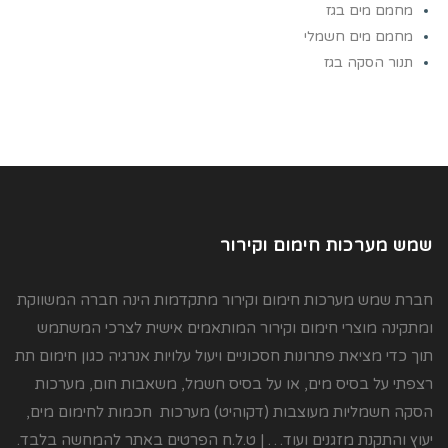
מחמם מים בגז
מחמם מים חשמלי
תנור הסקה בגז
שמש מערכות חימום וקירור
חברת שמש מערכות חימום וקירור מתקדמות הינה חברה המשווקת
ומתקינה מוצרי חימום וקירור המותאמים אישית לצרכי המשתמש
תוך כדי מציאת פתרונות חסכוניים ויעול עלויות אנרגיה כגון חימום תת
רצפתי על בסיס מים, או על בסיס חשמל, משאבות חום, מערכות
הסקה חשמליות מעוצבות (דקוהיט) מערכות חכמות לחימום מים,
יעוץ והתקנת מזגנים ועוד… | ט.ל.ח הפרטים באתר להמחשה בלבד.