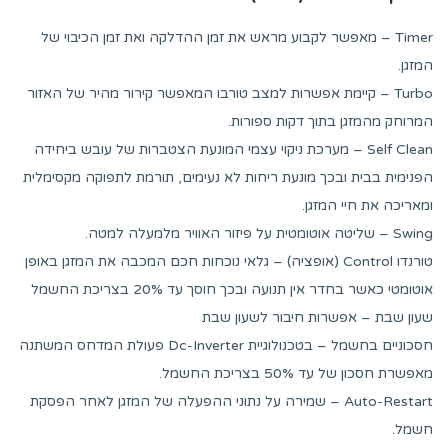
Timer – מאפשר לקבוע מראש את זמן ההדלקה ואת זמן הכיבוי של
המזגן.
Turbo – קיימת אפשרות למצב טורבו המאפשר קירור מהיר של האזור
המרוחק מהמזגן בתוך דקות ספורות.
Self Clean – מערכת ניקוי עצמי המונעת הצטברות של עובש ביחידה
הפנימית בבית ובכך מונעת ריחות לא נעימים, תורמת לתפוקה מקסימלית
ומאריכה את חיי המזגן.
Swing – שליטה אוטומטית על פיזור האוויר מלמעלה למטה.
טורנדו Control (אופציה) – גלאי נוכחות חכם המכבה את המזגן באופן
אוטומטי כאשר בחדר אין תנועה ובכך חוסך עד 20% בצריכת החשמל
שעון שבת – אפשרות חיבור לשעון שבת
חסכוניים בחשמל – בטכנולוגיית Dc-Inverter פעולת המדחס המשתנה
מאפשרת חסכון של עד 50% בצריכת החשמל.
Auto-Restart – שמירה על נתוני ההפעלה של המזגן לאחר הפסקת
חשמל.