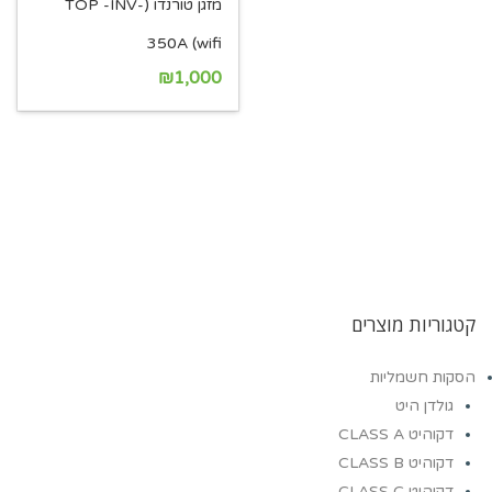
מזגן טורנדו (TOP -INV-
350A (wifi
₪
1,000
קטגוריות מוצרים
הסקות חשמליות
גולדן היט
דקוהיט CLASS A
דקוהיט CLASS B
דקוהיט CLASS C