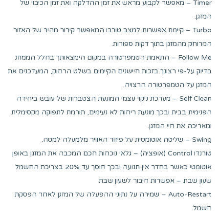
Timer – מאפשר לקבוע מראש את זמן ההדלקה ואת זמן הכיבוי של
המזגן.
Turbo – קיימת אפשרות למצב טורבו המאפשר קירור מהיר של האזור
המרוחק מהמזגן בתוך דקות ספורות.
Follow Me – התאמת הטמפרטורה במקום הימצאותך בחלל הממוזג
בדיוק על-פי רצונך בזכות חיישנים הקיימים בשלט הרחוק, המעדכנים את
המזגן על הטמפרטורה הרצויה.
Self Clean – מערכת ניקוי עצמי המונעת הצטברות של עובש ביחידה
הפנימית בבית ובכך מונעת ריחות לא נעימים, תורמת לתפוקה מקסימלית
ומאריכה את חיי המזגן.
Swing – שליטה אוטומטית על פיזור האוויר מלמעלה למטה.
טורנדו Control (אופציה) – גלאי נוכחות חכם המכבה את המזגן באופן
אוטומטי כאשר בחדר אין תנועה ובכך חוסך עד 20% בצריכת החשמל
שעון שבת – אפשרות חיבור לשעון שבת
Auto-Restart – שמירה על נתוני ההפעלה של המזגן לאחר הפסקת
חשמל.