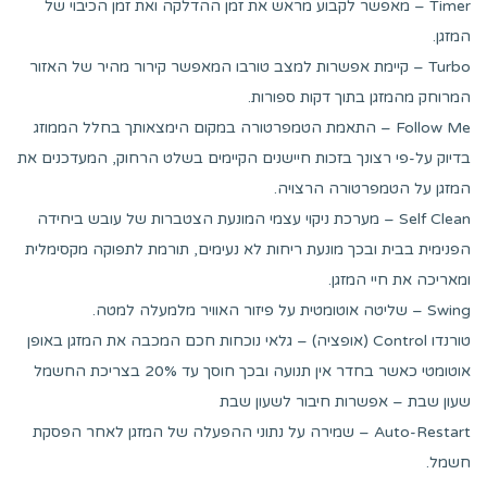
Timer – מאפשר לקבוע מראש את זמן ההדלקה ואת זמן הכיבוי של
המזגן.
Turbo – קיימת אפשרות למצב טורבו המאפשר קירור מהיר של האזור
המרוחק מהמזגן בתוך דקות ספורות.
Follow Me – התאמת הטמפרטורה במקום הימצאותך בחלל הממוזג
בדיוק על-פי רצונך בזכות חיישנים הקיימים בשלט הרחוק, המעדכנים את
המזגן על הטמפרטורה הרצויה.
Self Clean – מערכת ניקוי עצמי המונעת הצטברות של עובש ביחידה
הפנימית בבית ובכך מונעת ריחות לא נעימים, תורמת לתפוקה מקסימלית
ומאריכה את חיי המזגן.
Swing – שליטה אוטומטית על פיזור האוויר מלמעלה למטה.
טורנדו Control (אופציה) – גלאי נוכחות חכם המכבה את המזגן באופן
אוטומטי כאשר בחדר אין תנועה ובכך חוסך עד 20% בצריכת החשמל
שעון שבת – אפשרות חיבור לשעון שבת
Auto-Restart – שמירה על נתוני ההפעלה של המזגן לאחר הפסקת
חשמל.