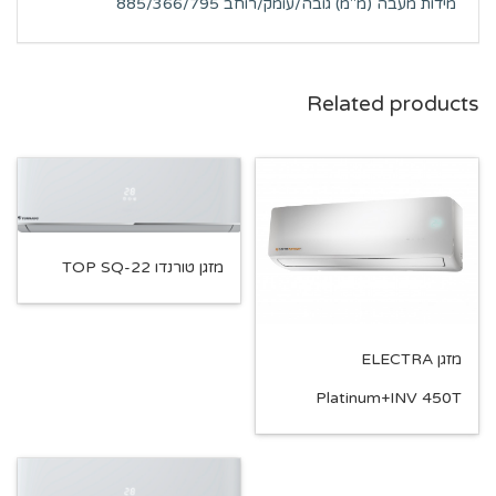
מידות מעבה (מ"מ) גובה/עומק/רוחב 885/366/795
Related products
מזגן טורנדו TOP SQ-22
מזגן ELECTRA
Platinum+INV 450T