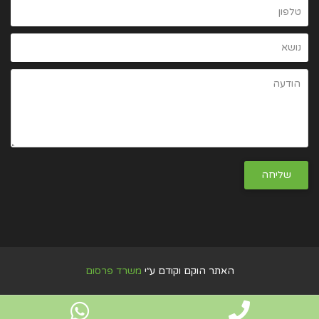
האתר הוקם וקודם ע״י
משרד פרסום
atsApp
Phone