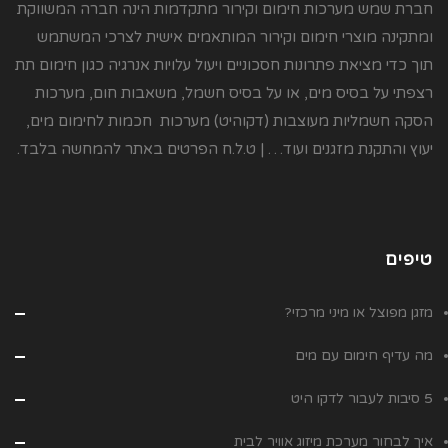
חברת שמש מערכות חימום וקירור מתקדמות הינה חברה המשווקת
ומתקינה מוצרי חימום וקירור המותאמים אישית לצרכי המשתמש
תוך כדי מציאת פתרונות חסכוניים ויעול עלויות אנרגיה כגון חימום תת
רצפתי על בסיס מים, או על בסיס חשמל, משאבות חום, מערכות
הסקה חשמליות מעוצבות (דקוהיט) מערכות חכמות לחימום מים,
יעוץ והתקנת מזגנים ועוד… | ט.ל.ח הפרטים באתר להמחשה בלבד.
טיפים
מזגן מפוצל או מיני מרכזי?
מה עדיף חימום עם מים
5 סיבות לעבור לדקו היט
איך לבחור מערכת מיזוג אוויר לבית