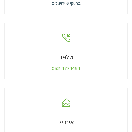
ברניקי 6 ירושלים
טלפון
‭‭052-4774454‬‬
אימייל