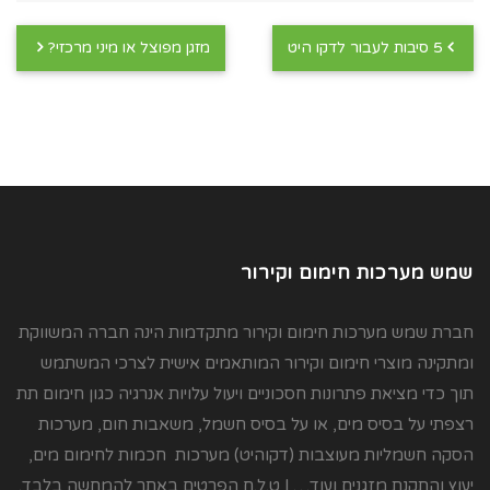
5 סיבות לעבור לדקו היט
מזגן מפוצל או מיני מרכזי?
שמש מערכות חימום וקירור
חברת שמש מערכות חימום וקירור מתקדמות הינה חברה המשווקת
ומתקינה מוצרי חימום וקירור המותאמים אישית לצרכי המשתמש
תוך כדי מציאת פתרונות חסכוניים ויעול עלויות אנרגיה כגון חימום תת
רצפתי על בסיס מים, או על בסיס חשמל, משאבות חום, מערכות
הסקה חשמליות מעוצבות (דקוהיט) מערכות חכמות לחימום מים,
יעוץ והתקנת מזגנים ועוד… | ט.ל.ח הפרטים באתר להמחשה בלבד.